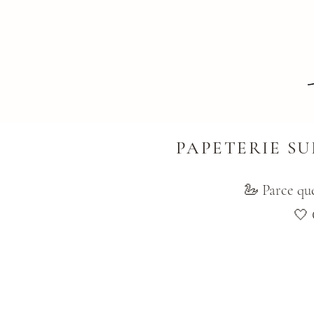
PAPETERIE S
🦢 Parce que
🤍 