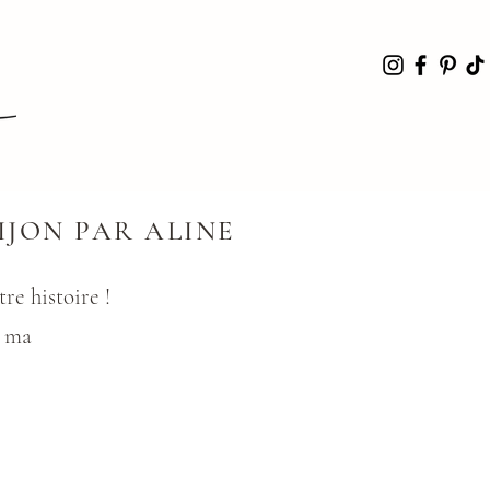
IJON PAR ALINE
re histoire !
r
ma